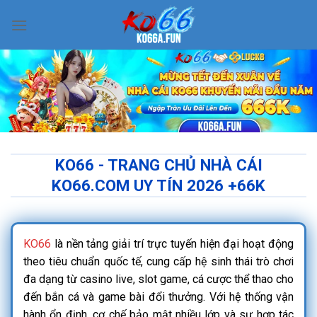
Skip
to
content
KO66 - TRANG CHỦ NHÀ CÁI
KO66.COM UY TÍN 2026 +66K
KO66
là
nền
tảng
giải
trí
trực
tuyến
hiện
đại
hoạt
động
theo
tiêu
chuẩn
quốc
tế,
cung
cấp
hệ
sinh
thái
trò
chơi
đa
dạng
từ
casino
live,
slot
game,
cá
cược
thể
thao
cho
đến
bắn
cá
và
game
bài
đổi
thưởng.
Với
hệ
thống
vận
hành
ổn
định,
cơ
chế
bảo
mật
nhiều
lớp
và
sự
hợp
tác