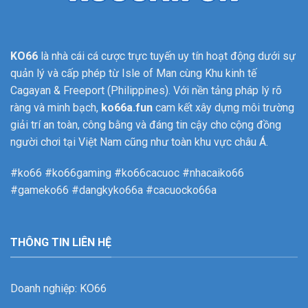
nhật
theo
thời
gian
thực
Xổ
số &
Keno:
nhiều
phiên
bản
xổ
số
trực
tuyến
KO66
là nhà cái cá cược trực tuyến uy tín hoạt động dưới sự
Game
bắn
cá &
game
bài:
đa
dạng
chế
độ
chơi
và
quản lý và cấp phép từ Isle of Man cùng Khu kinh tế
tỷ
lệ
thưởng
hấp
dẫn
Cagayan & Freeport (Philippines). Với nền tảng pháp lý rõ
ràng và minh bạch,
ko66a.fun
cam kết xây dựng môi trường
Hệ
Sinh
Thái
Dịch
Vụ
Đa
Dạng
Tại
KO66
giải trí an toàn, công bằng và đáng tin cậy cho cộng đồng
KO66
được
xây
dựng
theo
định
hướng
phát
triển
lâu
người chơi tại Việt Nam cũng như toàn khu vực châu Á.
dài,
chú
trọng
vào
trải
nghiệm
người
dùng
và
tính
minh
bạch
trong
cơ
chế
vận
hành.
Mỗi
sảnh
trò
chơi
đều
#ko66 #ko66gaming #ko66cacuoc #nhacaiko66
được
thiết
kế
riêng
với
giao
diện
trực
quan
giúp
người
#gameko66 #dangkyko66a #cacuocko66a
mới
cũng
có
thể
dễ
dàng
tiếp
cận.
Casino
Live
trực
tiếp
chuẩn
sòng
bài
THÔNG TIN LIÊN HỆ
Toàn
bộ
trò
chơi
casino
trực
tuyến
tại
KO66
được
phát
trực
tiếp
từ
studio
chuyên
nghiệp
của
các
nhà
phát
Doanh nghiệp: KO66
hành
lớn.
Người
chơi
có
thể
theo
dõi
bàn
chơi
thông
qua